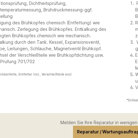
tionsprüfung, Dichtheitsprüfung,
F
temperaturmessung, Brühdruckmessung-ggf.
B
tellung
B
igung des Brühkopfes chemisch (Entfettung) wie
R
anisch. Zerlegung des Brühkopfes. Entkalkung des
m
egten Brühkopfes chemisch wie mechanisch.
z
alkung durch den Tank. Kessel, Expansionsventil,
W
e, Leitungen, Schläuche, Magnetventil Brühkopf.
g
sel der Verschleißteile wie Brühkopfdichtung usw.
E
 Prüfung 701/702
E
M
W
ilikonfette, Entfetter incl., Verschleißteile excl.
u
V
*Entkal
Melden Sie Ihre Reparatur in wenigen 
Reparatur / Wartungsauftr