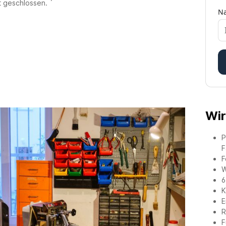
t geschlossen. ´
Wir
P
F
F
W
6
K
E
R
F