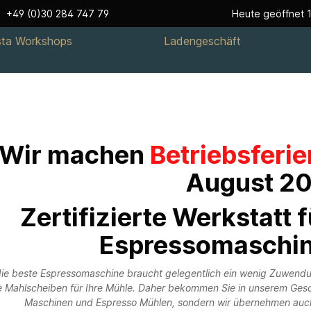
+49 (0)30 284 747 79
Heute geöffnet 1
sta Workshops
Ladengeschäft
Wir machen
Betriebsferi
August 20
Zertifizierte Werkstatt f
Espressomaschine
ie beste Espressomaschine braucht gelegentlich ein wenig Zuwendun
 Mahlscheiben für Ihre Mühle.
Daher bekommen Sie in unserem Gesch
Maschinen und Espresso Mühlen, sondern wir übernehmen auch