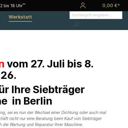
0,00 €*
**
2 bis 18 Uhr
Werkstatt
en
vom 27. Juli bis 8.
26.
ür Ihre Siebträger
 in Berlin
g, sei es nun der Wechsel einer Dichtung oder auch mal
äft nicht nur eine Beratung beim Kauf von Siebträger
 die Wartung und Reparatur Ihrer Maschine.