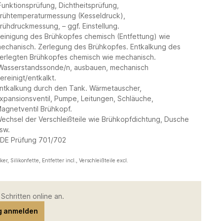
unktionsprüfung, Dichtheitsprüfung,
rühtemperaturmessung (Kesseldruck),
rühdruckmessung, – ggf. Einstellung.
einigung des Brühkopfes chemisch (Entfettung) wie
echanisch. Zerlegung des Brühkopfes. Entkalkung des
erlegten Brühkopfes chemisch wie mechanisch.
asserstandssonde/n, ausbauen, mechanisch
ereinigt/entkalkt.
ntkalkung durch den Tank. Wärmetauscher,
xpansionsventil, Pumpe, Leitungen, Schläuche,
agnetventil Brühkopf.
echsel der Verschleißteile wie Brühkopfdichtung, Dusche
sw.
DE Prüfung 701/702
ker, Silikonfette, Entfetter incl., Verschleißteile excl.
Schritten online an.
ag anmelden