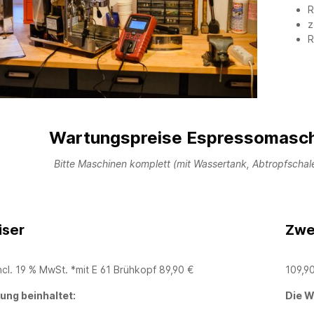
R
z
R
Wartungspreise Espressomaschi
Bitte Maschinen komplett (mit Wassertank, Abtropfschal
iser
Zwe
ncl. 19 % MwSt. *mit E 61 Brühkopf 89,90 €
109,90
ung beinhaltet:
Die W