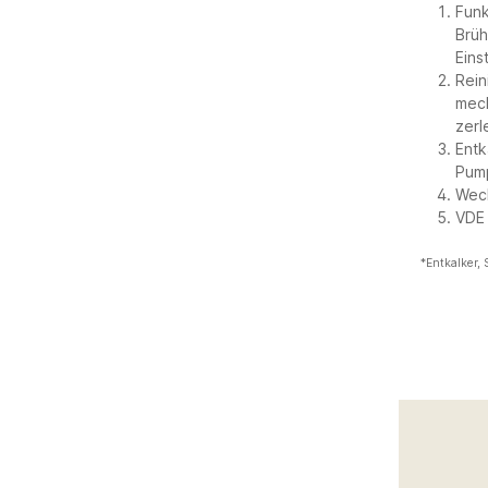
Funk
Brüh
Eins
Rein
mech
zerl
Entk
Pump
Wech
VDE
*Entkalker, S