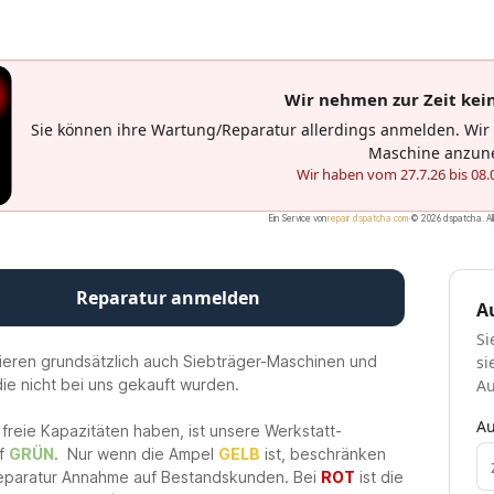
Ein Service von
repair.dspatcha.com
·
© 2026 dspatcha. Al
rieren grundsätzlich auch Siebträger-Maschinen und
ie nicht bei uns gekauft wurden.
freie Kapazitäten haben, ist unsere Werkstatt-
uf
GRÜN
. Nur wenn die Ampel
GELB
ist, beschränken
Reparatur Annahme auf Bestandskunden. Bei
ROT
ist die