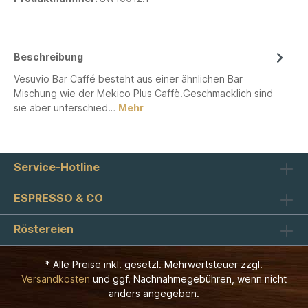
Beschreibung
Vesuvio Bar Caffé besteht aus einer ähnlichen Bar
Mischung wie der Mekico Plus Caffè.Geschmacklich sind
sie aber unterschied…
Mehr
Service-Hotline
ESPRESSO & CO
Röstereien
* Alle Preise inkl. gesetzl. Mehrwertsteuer zzgl.
Versandkosten
und ggf. Nachnahmegebühren, wenn nicht
anders angegeben.