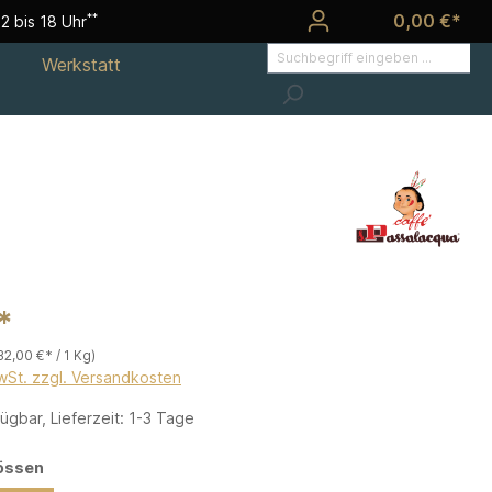
0,00 €*
**
2 bis 18 Uhr
Werkstatt
*
32,00 €* / 1 Kg)
MwSt. zzgl. Versandkosten
ügbar, Lieferzeit: 1-3 Tage
össen