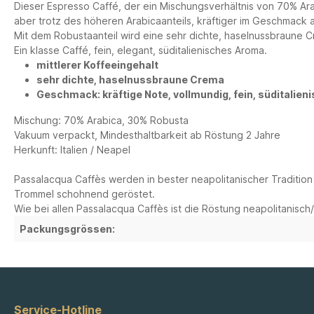
Dieser Espresso Caffé, der ein Mischungsverhältnis von 70% Ar
aber trotz des höheren Arabicaanteils, kräftiger im Geschmack a
Mit dem Robustaanteil wird eine sehr dichte, haselnussbraune C
Ein klasse Caffé, fein, elegant, süditalienisches Aroma.
mittlerer Koffeeingehalt
sehr dichte, haselnussbraune Crema
Geschmack: kräftige Note, vollmundig, fein, süditalie
Mischung: 70% Arabica, 30% Robusta
Vakuum verpackt, Mindesthaltbarkeit ab Röstung 2 Jahre
Herkunft: Italien / Neapel
Passalacqua Caffès werden in bester neapolitanischer Tradition
Trommel schohnend geröstet.
Wie bei allen Passalacqua Caffès ist die Röstung neapolitanisch
Packungsgrössen:
Service-Hotline