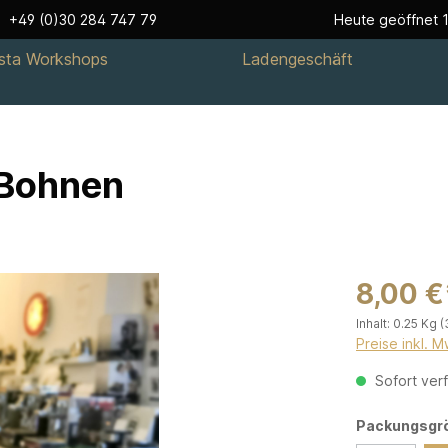
+49 (0)30 284 747 79
Heute geöffnet 1
ista Workshops
Ladengeschäft
 Bohnen
8,00 €
Inhalt:
0.25 Kg
(
Preise inkl. 
Sofort verf
Packungsgr