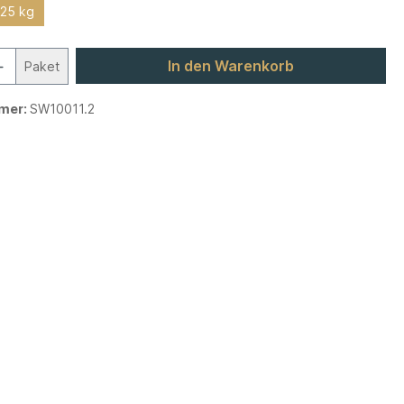
,25 kg
In den Warenkorb
Paket
mer:
SW10011.2