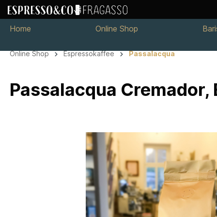
Home
Online Shop
Bar
Online Shop
Espressokaffee
Passalacqua
Passalacqua Cremador,