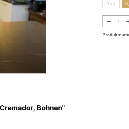
1 kg
0
Produktnum
 Cremador, Bohnen"