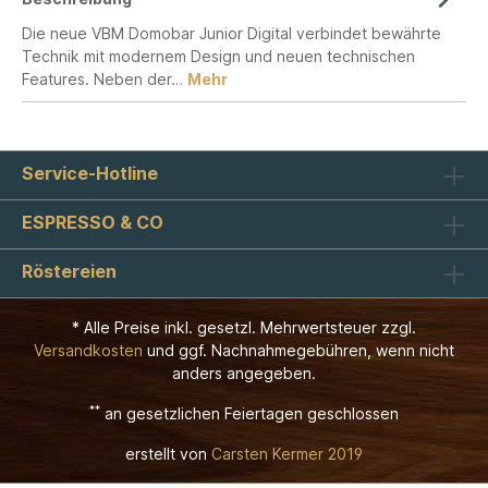
Die neue VBM Domobar Junior Digital verbindet bewährte
Technik mit modernem Design und neuen technischen
Features. Neben der…
Mehr
Service-Hotline
ESPRESSO & CO
Röstereien
* Alle Preise inkl. gesetzl. Mehrwertsteuer zzgl.
Versandkosten
und ggf. Nachnahmegebühren, wenn nicht
anders angegeben.
**
an gesetzlichen Feiertagen geschlossen
erstellt von
Carsten Kermer 2019