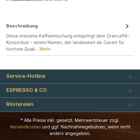
Beschreibung
Diese erlesene Kaffeemischung entspringt dem Grancaffè-
Konsortium – einem Namen, der landesweit als Garant für
höchste Quali…
Mehr
Service-Hotline
ESPRESSO & CO
Röstereien
* Alle Preise inkl. gesetzl. Mehrwertsteuer zzgl.
Versandkosten
und ggf. Nachnahmegebühren, wenn nicht
anders angegeben.