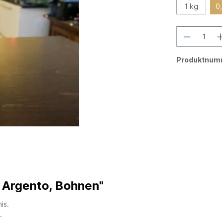
1 kg
0
Produktnum
 Argento, Bohnen"
is.
.