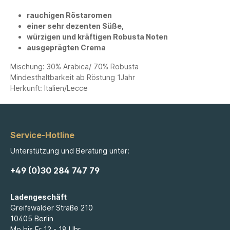
rauchigen Röstaromen
einer sehr dezenten Süße,
würzigen und kräftigen Robusta Noten
ausgeprägten Crema
Mischung: 30% Arabica/ 70% Robusta
Mindesthaltbarkeit ab Röstung 1Jahr
Herkunft: Italien/Lecce
Service-Hotline
Unterstützung und Beratung unter:
+49 (0)30 284 747 79
Ladengeschäft
Greifswalder Straße 210
10405 Berlin
Mo bis Fr 12 - 18 Uhr ,