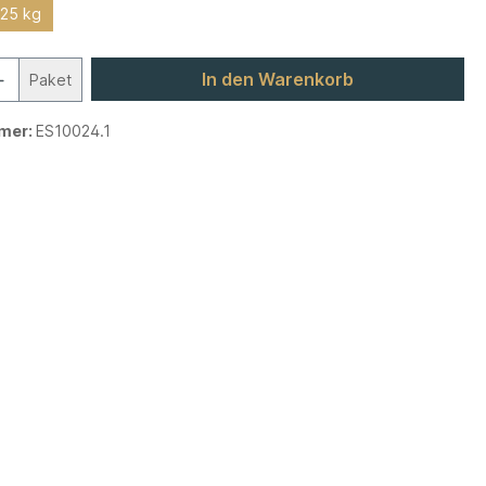
,25 kg
In den Warenkorb
Paket
mer:
ES10024.1