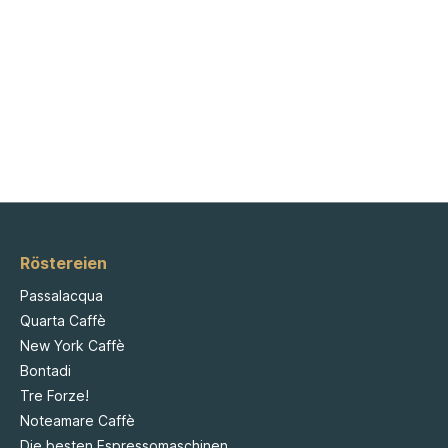
Röstereien
Passalacqua
Quarta Caffè
New York Caffè
Bontadi
Tre Forze!
Noteamare Caffè
Die besten Espressomaschinen