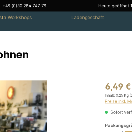
+49 (0)30 284 747 79
Heute geöffnet 1
ista Workshops
Ladengeschäft
Bohnen
6,49 €
Inhalt:
0.25 Kg
(
Preise inkl. 
Sofort verf
Packungsgr