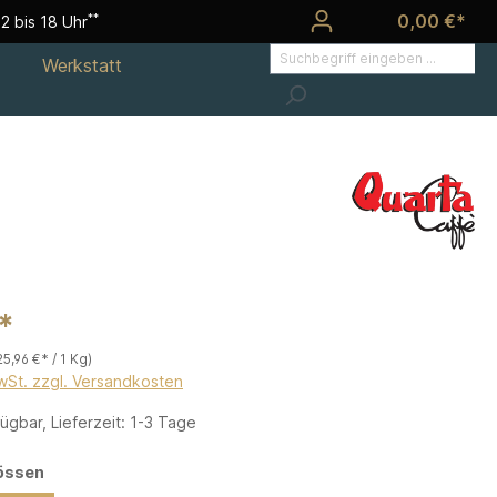
0,00 €*
**
2 bis 18 Uhr
Werkstatt
*
25,96 €* / 1 Kg)
MwSt. zzgl. Versandkosten
ügbar, Lieferzeit: 1-3 Tage
össen