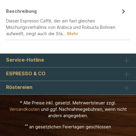
Beschreibung
Dieser Espresso Caffé, der ein fast gleiches
Mischungsverhältnis von Arabica und Robusta Bohnen
aufweißt, zeigt auch die Stä…
Mehr
Service-Hotline
ESPRESSO & CO
Röstereien
* Alle Preise inkl. gesetzl. Mehrwertsteuer zzgl.
Versandkosten
und ggf. Nachnahmegebühren, wenn nicht
anders angegeben.
**
an gesetzlichen Feiertagen geschlossen