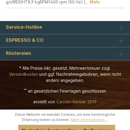
g/sWEIGHT8,9 kgRPM1400 rpm (50 Hz) |…
Mehr
Service-Hotline
ESPRESSO & CO
Röstereien
* Alle Preise inkl. gesetzl. Mehrwertsteuer zzgl.
Versandkosten
und ggf. Nachnahmegebühren, wenn nicht
anders angegeben.
**
an gesetzlichen Feiertagen geschlossen
erstellt von
Carsten Kermer 2019
Diese Website verwendet Cookies, um eine bestmögliche
Erfahrung bieten zu können.
Mehr Informationen ...