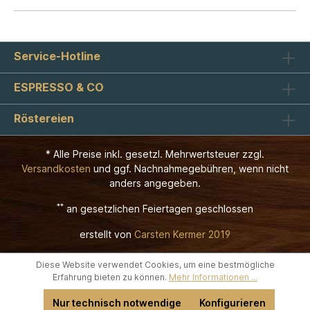
Service-Hotline
ESPRESSO & CO
Röstereien
* Alle Preise inkl. gesetzl. Mehrwertsteuer zzgl.
Versandkosten
und ggf. Nachnahmegebühren, wenn nicht
anders angegeben.
**
an gesetzlichen Feiertagen geschlossen
erstellt von
Carsten Kermer 2019
Diese Website verwendet Cookies, um eine bestmögliche
Erfahrung bieten zu können.
Mehr Informationen ...
Nur technisch notwendige
Konfigurieren